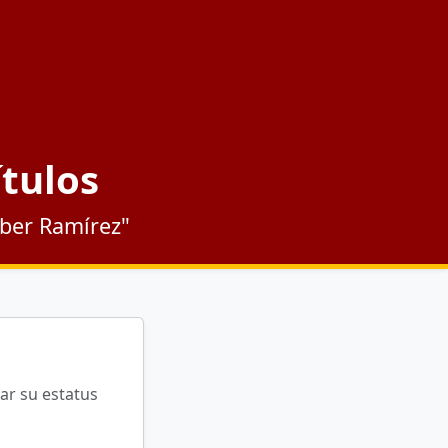
ítulos
éber Ramírez"
ar su estatus